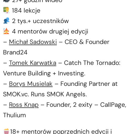
184 lekcje
2 tys.+ uczestników
4 mentorów drugiej edycji
–
Michał Sadowski
– CEO & Founder
Brand24
–
Tomek Karwatka
– Catch The Tornado:
Venture Building + Investing.
–
Borys Musielak
– Founding Partner at
SMOK.vc. Runs SMOK Angels.
–
Ross Knap
– Founder, 2 exity – CallPage,
Thulium
18+ mentorów poprzednich edycji i